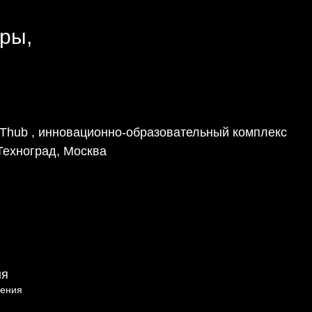
ры,
IThub , инновационно-образовательный комплекс
Техноград, Москва
ня
щения